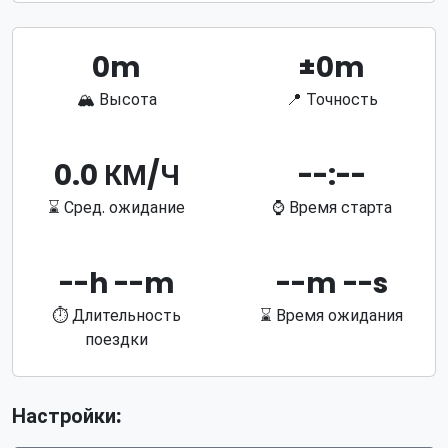
0m
±0m
🏔 Высота
📍 Точность
0.0 КМ/Ч
--:--
⌛ Сред. ожидание
⌚ Время старта
--h --m
--m --s
⏱ Длительность
⌛ Время ожидания
поездки
Настройки: